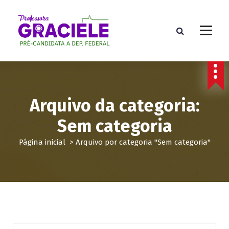
P
u
l
a
r
p
a
r
a
Arquivo da categoria:
o
c
Sem categoria
o
n
Página inicial
>
Arquivo por categoria "Sem categoria"
t
e
ú
d
o
Sem categoria