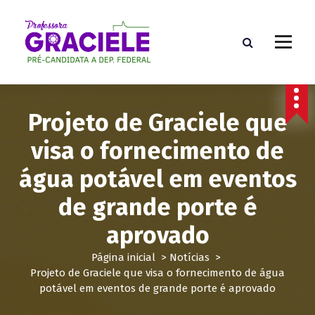
P
u
l
a
r
p
a
Projeto de Graciele que
r
a
visa o fornecimento de
o
c
água potável em eventos
o
n
de grande porte é
t
e
aprovado
ú
d
Página inicial
>
Notícias
>
o
Projeto de Graciele que visa o fornecimento de água
potável em eventos de grande porte é aprovado